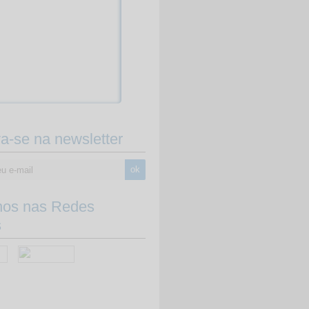
va-se na newsletter
ok
-nos nas Redes
s