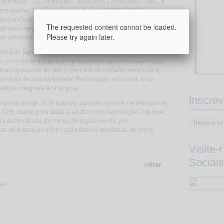
e operação - TO, Formações Modulares Certificadas – FMC, é
emografia, Qualificações e Inclusão, PESSOAS 2030,
) qualificação de adultos para crescer, (Re)qualificação de
The requested content cannot be loaded.
“Aprendizagem ao longo da vida e transições profissionais”,
Please try again later.
ntro/Alentejo, período 2024_2027.
ntribuir para a elevação das qualificações e competências
ão, reforçando assim a competitividade nacional no acesso a
 mais ajustadas ao que o mercado de trabalho necessita e
uma visão de adaptabilidade/ flexibilidade, em suma, uma
tégia integrada e sinérgica.
Inscre
assim atingir 3518 adultos, para um nível de certificação de
2%, dando prioridade a adultos com habilitações até nível
a as temáticas da transição digital/ verde, por
eas de educação e formação dessas temáticas, de entre
Visite
Sociai
voltar
ões.