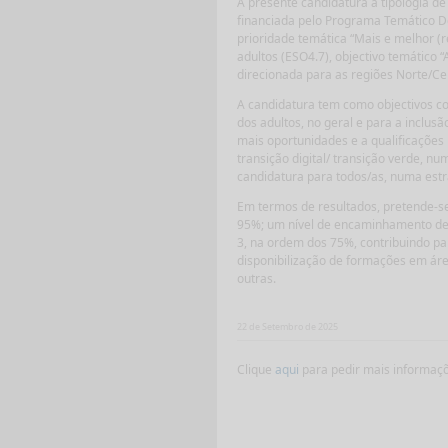
A presente candidatura à tipologia d
financiada pelo Programa Temático D
prioridade temática “Mais e melhor (re
adultos (ESO4.7), objectivo temático 
direcionada para as regiões Norte/Ce
A candidatura tem como objectivos co
dos adultos, no geral e para a inclus
mais oportunidades e a qualificações
transição digital/ transição verde, n
candidatura para todos/as, numa estra
Em termos de resultados, pretende-se 
95%; um nível de encaminhamento de 5
3, na ordem dos 75%, contribuindo par
disponibilização de formações em ár
outras.
22 de Setembro de 2025
Clique
aqui
para pedir mais informaç