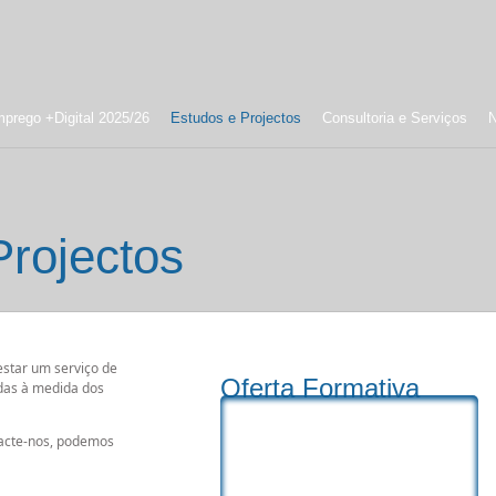
prego +Digital 2025/26
Estudos e Projectos
Consultoria e Serviços
N
Projectos
estar um serviço de
Oferta Formativa
idas à medida dos
ntacte-nos, podemos