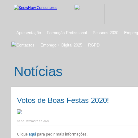
Apresentação
Formação Profissional
Pessoas 2030
Emprego
Contactos
Emprego + Digital 2025
RGPD
Notícias
Votos de Boas Festas 2020!
18 de Dezembro de 2020
Clique
aqui
para pedir mais informações.