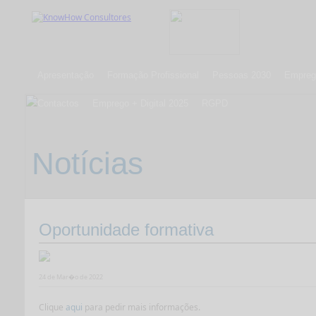
Apresentação
Formação Profissional
Pessoas 2030
Emprego
Contactos
Emprego + Digital 2025
RGPD
Notícias
Oportunidade formativa
24 de Mar�o de 2022
Clique
aqui
para pedir mais informações.