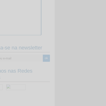
va-se na newsletter
ok
-nos nas Redes
s